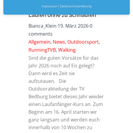
Continue Reading
Impressum
|
Datenschutzerklärung
Laufen ohne zu Schnaufen
Bianca_Klein
·
19. März 2026
·
0
comments
Allgemein
,
News
,
Outdoorsport
,
RunningTVB
,
Walking
Sind die guten Vorsätze für das
Jahr 2026 noch auf Eis gelegt?
Dann wird es Zeit sie
aufzutauen. Die
Outdoorabteilung der TV
Bedburg bietet dieses Jahr wieder
einen Laufanfänger-Kurs an. Zum
Beginn am 16. April starten wir
ganz langsam und werden euch
innerhalb von 10 Wochen zu