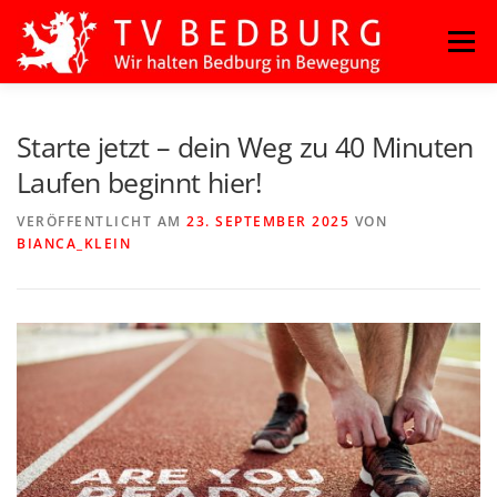
Zum
Menü
Inhalt
springen
HOME
BLOG
BASKETBALL
FITNESS
Starte jetzt – dein Weg zu 40 Minuten
Laufen beginnt hier!
HANDBALL
KAMPFSPORT
KINDERTANZ
VERÖFFENTLICHT AM
23. SEPTEMBER 2025
VON
BIANCA_KLEIN
LEICHTATHLETIK
OUTDOORSPORT
TURNEN
VOLLEYBALL