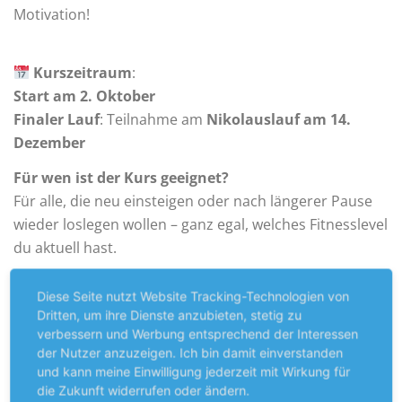
Motivation!
Kurszeitraum
:
Start am 2. Oktober
Finaler Lauf
: Teilnahme am
Nikolauslauf am 14.
Dezember
Für wen ist der Kurs geeignet?
Für alle, die neu einsteigen oder nach längerer Pause
wieder loslegen wollen – ganz egal, welches Fitnesslevel
du aktuell hast.
Diese Seite nutzt Website Tracking-Technologien von
Trainingszeiten & Treffpunkte
:
Dritten, um ihre Dienste anzubieten, stetig zu
Dienstags um 19:00 Uhr
– Treffpunkt: Parkplatz an
verbessern und Werbung entsprechend der Interessen
der
Tennishalle Kaster
der Nutzer anzuzeigen. Ich bin damit einverstanden
und kann meine Einwilligung jederzeit mit Wirkung für
Donnerstags um 19:00 Uhr
– Treffpunkt:
Josef-
die Zukunft widerrufen oder ändern.
Balduin-Arena