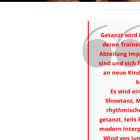
Getanzt wird 
deren Traine
Abteilung Imp
sind und sich 
an neue Kind
k
Es wird e
Showtanz, 
rhythmisch
getanzt, teils
modern interp
Wind von jun