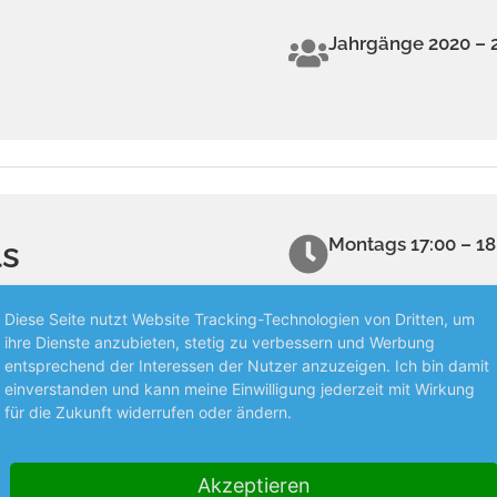
Jahrgänge 2020 – 
Montags 17:00 – 18
ls
Diese Seite nutzt Website Tracking-Technologien von Dritten, um
Eichendorffhalle
ihre Dienste anzubieten, stetig zu verbessern und Werbung
entsprechend der Interessen der Nutzer anzuzeigen. Ich bin damit
einverstanden und kann meine Einwilligung jederzeit mit Wirkung
für die Zukunft widerrufen oder ändern.
Michelle Sydes
Michelle.Sydes@T
Akzeptieren