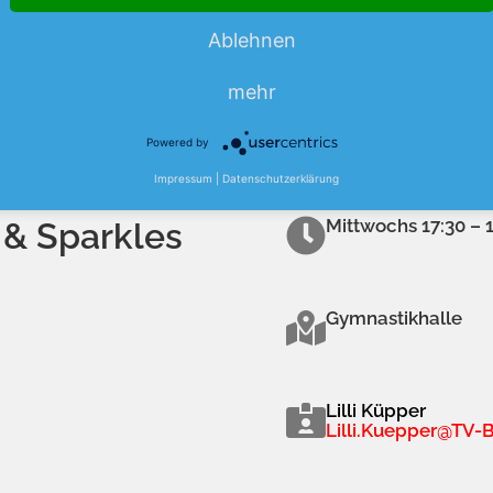
Jahrgänge 2011 – 
Ablehnen
mehr
Powered by
Impressum
|
Datenschutzerklärung
Mittwochs 17:30 – 
 & Sparkles
Gymnastikhalle
Lilli Küpper
Lilli.Kuepper@TV-