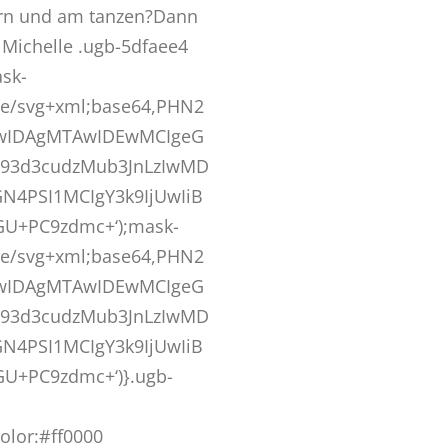
ern und am tanzen?Dann
 Michelle .ugb-5dfaee4
sk-
age/svg+xml;base64,PHN2
wIDAgMTAwIDEwMCIgeG
93d3cudzMub3JnLzIwMD
IGN4PSI1MCIgY3k9IjUwIiB
GU+PC9zdmc+‘);mask-
age/svg+xml;base64,PHN2
wIDAgMTAwIDEwMCIgeG
93d3cudzMub3JnLzIwMD
IGN4PSI1MCIgY3k9IjUwIiB
GU+PC9zdmc+‘)}.ugb-
olor:#ff0000