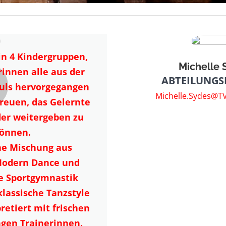
in 4 Kindergruppen,
Michelle 
rinnen alle aus der
ABTEILUNGS
uls hervorgegangen
Michelle.Sydes@T
freuen, das Gelernte
er weitergeben zu
önnen.
ine Mischung aus
Modern Dance und
e Sportgymnastik
 klassische Tanzstyle
retiert mit frischen
gen Trainerinnen.