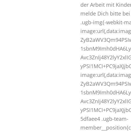
der Arbeit mit Kind
melde Dich bitte bei
.ugb-img{-webkit-ma
image:url(‚data:im
ZyB2aWV3Qm94PSI
1sbnM9Imh0dHA6Ly
Avc3ZnIj48Y2lyY2xl
yPSI1MCI+PC9jaXJjb
image:url(‚data:im
ZyB2aWV3Qm94PSI
1sbnM9Imh0dHA6Ly
Avc3ZnIj48Y2lyY2xl
yPSI1MCI+PC9jaXJjb
5dfaee4 .ugb-team-
member__position{c