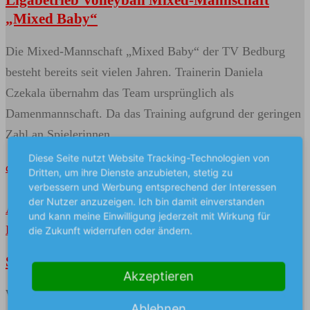
Ligabetrieb Volleyball Mixed-Mannschaft
„Mixed Baby“
Die Mixed-Mannschaft „Mixed Baby“ der TV Bedburg
besteht bereits seit vielen Jahren. Trainerin Daniela
Czekala übernahm das Team ursprünglich als
Damenmannschaft. Da das Training aufgrund der geringen
Zahl an Spielerinnen …
Diese Seite nutzt Website Tracking-Technologien von
den ganzen Artikel lesen...
Dritten, um ihre Dienste anzubieten, stetig zu
verbessern und Werbung entsprechend der Interessen
der Nutzer anzuzeigen. Ich bin damit einverstanden
Allgemein
Veröffentlicht am
18. Juli 2026
von
Volker
und kann meine Einwilligung jederzeit mit Wirkung für
Dannenberg
die Zukunft widerrufen oder ändern.
Sportabzeichen
Akzeptieren
Wie in den vergangenen Jahren bieten wir wieder unseren
Ablehnen