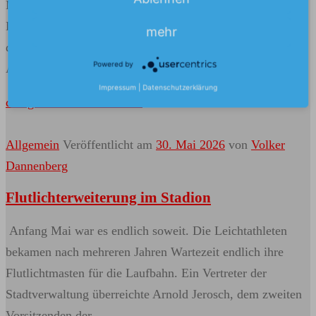
Mitgliedern an, die Bedingungen für den Erwerb des
Deutschen Sportabzeichens zu erfüllen. Jeweils
mehr
donnerstags von 18:30-20:00 Uhr kann man unter
Powered by
Anwesenheit …
Impressum
|
Datenschutzerklärung
den ganzen Artikel lesen...
Allgemein
Veröffentlicht am
30. Mai 2026
von
Volker
Dannenberg
Flutlichterweiterung im Stadion
Anfang Mai war es endlich soweit. Die Leichtathleten
bekamen nach mehreren Jahren Wartezeit endlich ihre
Flutlichtmasten für die Laufbahn. Ein Vertreter der
Stadtverwaltung überreichte Arnold Jerosch, dem zweiten
Vorsitzenden der …