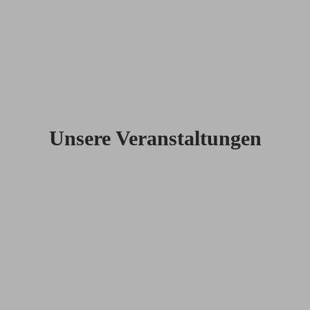
TURNEN
VOLLEYBALL
Unsere Veranstaltungen
BEDBURGER
SPORTFEST
BEDBURGER
CITYLAUF