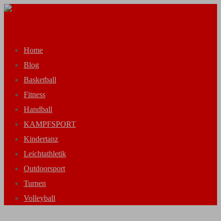
Zum
Inhalt
Menü
springen
Home
Blog
Basketball
Fitness
Handball
KAMPFSPORT
Kindertanz
Leichtathletik
Outdoorsport
Turnen
Volleyball