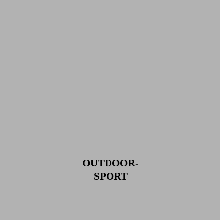
KAMPFSPORT
KINDER TANZ (IMPULS)
LEICHT-
ATHLETIK
OUTDOOR-
SPORT