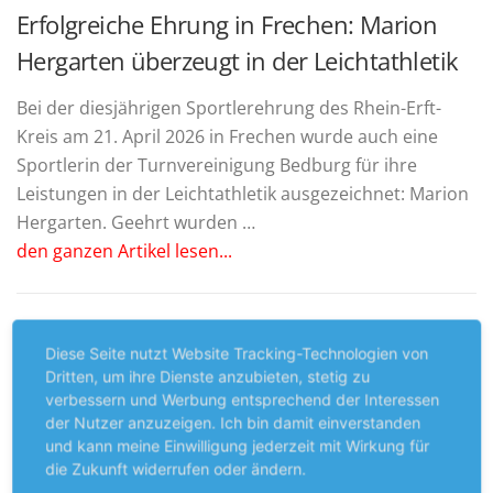
Erfolgreiche Ehrung in Frechen: Marion
Hergarten überzeugt in der Leichtathletik
Bei der diesjährigen Sportlerehrung des Rhein-Erft-
Kreis am 21. April 2026 in Frechen wurde auch eine
Sportlerin der Turnvereinigung Bedburg für ihre
Leistungen in der Leichtathletik ausgezeichnet: Marion
Hergarten. Geehrt wurden …
den ganzen Artikel lesen...
Diese Seite nutzt Website Tracking-Technologien von
Dritten, um ihre Dienste anzubieten, stetig zu
ALLGEMEIN
VERÖFFENTLICHT AM
25. MÄRZ 2026
VON
VOLKER
verbessern und Werbung entsprechend der Interessen
DANNENBERG
der Nutzer anzuzeigen. Ich bin damit einverstanden
Großer Andrang bei
und kann meine Einwilligung jederzeit mit Wirkung für
die Zukunft widerrufen oder ändern.
Jahreshauptversammlung