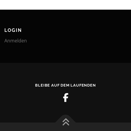
a
g
s
n
LOGIN
a
Anmelden
v
i
g
a
t
i
BLEIBE AUF DEM LAUFENDEN
o
n