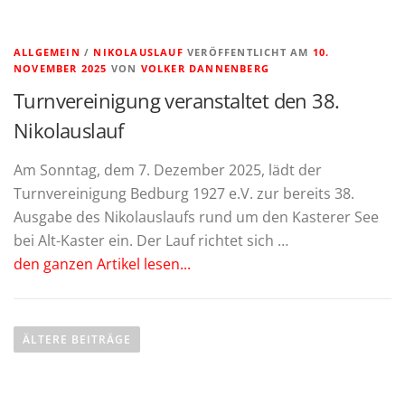
ALLGEMEIN
/
NIKOLAUSLAUF
VERÖFFENTLICHT AM
10.
NOVEMBER 2025
VON
VOLKER DANNENBERG
Turnvereinigung veranstaltet den 38.
Nikolauslauf
Am Sonntag, dem 7. Dezember 2025, lädt der
Turnvereinigung Bedburg 1927 e.V. zur bereits 38.
Ausgabe des Nikolauslaufs rund um den Kasterer See
bei Alt-Kaster ein. Der Lauf richtet sich …
den ganzen Artikel lesen...
B
e
ÄLTERE BEITRÄGE
i
t
r