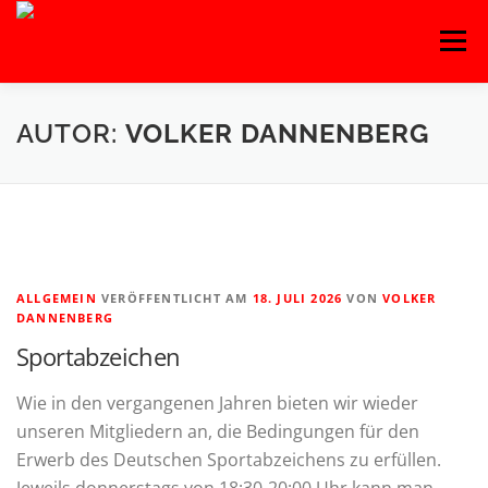
Zum
Menü
Inhalt
springen
HOME
BLOG
BASKETBALL
FITNESS
AUTOR:
VOLKER DANNENBERG
HANDBALL
KAMPFSPORT
KINDERTANZ
LEICHTATHLETIK
OUTDOORSPORT
ALLGEMEIN
VERÖFFENTLICHT AM
18. JULI 2026
VON
VOLKER
DANNENBERG
Sportabzeichen
TURNEN
VOLLEYBALL
Wie in den vergangenen Jahren bieten wir wieder
unseren Mitgliedern an, die Bedingungen für den
Erwerb des Deutschen Sportabzeichens zu erfüllen.