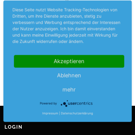
gesehen sind auch „Tandems“ aus Läufern und
Diese Seite nutzt Website Tracking-Technologien von
Radfahrern, die die Strecke untereinander aufteilen.
Dritten, um ihre Dienste anzubieten, stetig zu
Am Ende wartet auf alle Teilnehmer eine kleine
verbessern und Werbung entsprechend der Interessen
Erfrischung.
der Nutzer anzuzeigen. Ich bin damit einverstanden
und kann meine Einwilligung jederzeit mit Wirkung für
Die
Anmeldung
ist ab sofort freigeschaltet.
die Zukunft widerrufen oder ändern.
Wir freuen uns auf euch.
Akzeptieren
Ablehnen
VERÖFFENTLICHT IN
ALLGEMEIN
,
NEWS
,
OUTDOORSPORT
,
RUNNINGTVB
mehr
Powered by
Impressum
|
Datenschutzerklärung
LOGIN