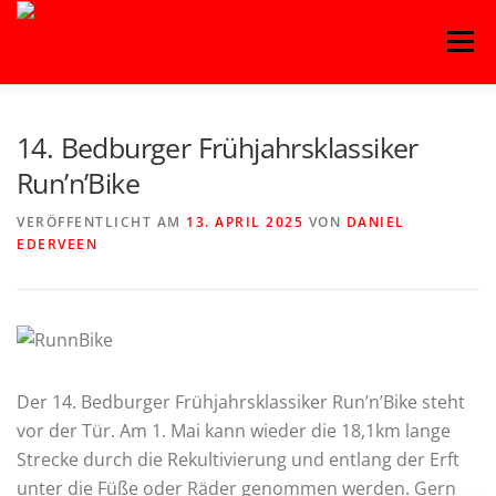
Zum
Menü
Inhalt
springen
HOME
BLOG
BASKETBALL
FITNESS
14. Bedburger Frühjahrsklassiker
Run’n’Bike
HANDBALL
KAMPFSPORT
KINDERTANZ
VERÖFFENTLICHT AM
13. APRIL 2025
VON
DANIEL
EDERVEEN
LEICHTATHLETIK
OUTDOORSPORT
TURNEN
VOLLEYBALL
Der 14. Bedburger Frühjahrsklassiker Run’n’Bike steht
vor der Tür. Am 1. Mai kann wieder die 18,1km lange
Strecke durch die Rekultivierung und entlang der Erft
unter die Füße oder Räder genommen werden. Gern