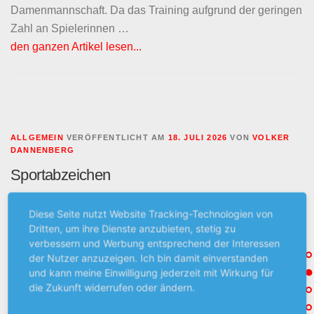
Damenmannschaft. Da das Training aufgrund der geringen
Zahl an Spielerinnen …
den ganzen Artikel lesen...
ALLGEMEIN
VERÖFFENTLICHT AM
18. JULI 2026
VON
VOLKER
DANNENBERG
Sportabzeichen
Wie in den vergangenen Jahren bieten wir wieder unseren
Diese Seite nutzt Website Tracking-Technologien von
Mitgliedern an, die Bedingungen für den Erwerb des
Dritten, um ihre Dienste anzubieten, stetig zu
Deutschen Sportabzeichens zu erfüllen. Jeweils
verbessern und Werbung entsprechend der Interessen
der Nutzer anzuzeigen. Ich bin damit einverstanden
donnerstags von 18:30-20:00 Uhr kann man unter
und kann meine Einwilligung jederzeit mit Wirkung für
Anwesenheit …
die Zukunft widerrufen oder ändern.
den ganzen Artikel lesen...