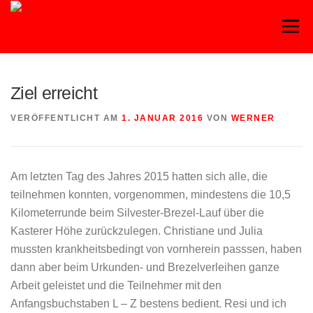
Zum
Inhalt
Menü
springen
HOME
BLOG
BASKETBALL
FITNESS
Ziel erreicht
VERÖFFENTLICHT AM
1. JANUAR 2016
VON
WERNER
HANDBALL
KAMPFSPORT
KINDERTANZ
Am letzten Tag des Jahres 2015 hatten sich alle, die
LEICHTATHLETIK
OUTDOORSPORT
teilnehmen konnten, vorgenommen, mindestens die 10,5
Kilometerrunde beim Silvester-Brezel-Lauf über die
Kasterer Höhe zurückzulegen. Christiane und Julia
TURNEN
VOLLEYBALL
mussten krankheitsbedingt von vornherein passsen, haben
dann aber beim Urkunden- und Brezelverleihen ganze
Arbeit geleistet und die Teilnehmer mit den
Anfangsbuchstaben L – Z bestens bedient. Resi und ich