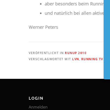
aber besonders beim Running T
und natürlich bei allen aktive
Werner Peters
VERÖFFENTLICHT IN
RUNUP 2010
VERSCHLAGWORTET MIT
LVN
,
RUNNING TV BE
LOGIN
Anmelden