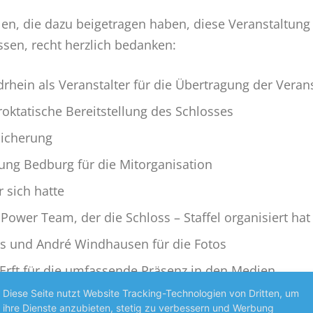
en, die dazu beigetragen haben, diese Veranstaltung 
sen, recht herzlich bedanken:
rhein als Veranstalter für die Übertragung der Veran
oktatische Bereitstellung des Schlosses
sicherung
ung Bedburg für die Mitorganisation
r sich hatte
ower Team, der die Schloss – Staffel organisiert hat
s und André Windhausen für die Fotos
 Erft für die umfassende Präsenz in den Medien
Diese Seite nutzt Website Tracking-Technologien von Dritten, um
d Sponsoren
ihre Dienste anzubieten, stetig zu verbessern und Werbung