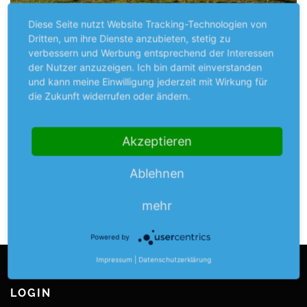
Diese Seite nutzt Website Tracking-Technologien von
Dritten, um ihre Dienste anzubieten, stetig zu
verbessern und Werbung entsprechend der Interessen
OUTDOORSPORT
VERÖFFENTLICHT AM
14. JANUAR 2023
VON
STEFAN DOLFEN
der Nutzer anzuzeigen. Ich bin damit einverstanden
und kann meine Einwilligung jederzeit mit Wirkung für
Nordic Walking Kurs für Anfänger
die Zukunft widerrufen oder ändern.
ACHTUNG: Neuer Starttermin! Der Kurs startet jetzt
am 23.02.2023. Walk Dich fit, mach mit! – Einladung
Akzeptieren
zum Nordic Walking Kurs für Anfänger Der Kurs ist
geeignet für Anfänger, die noch …
Ablehnen
den ganzen Artikel lesen...
mehr
Powered by
Impressum
|
Datenschutzerklärung
LOGIN