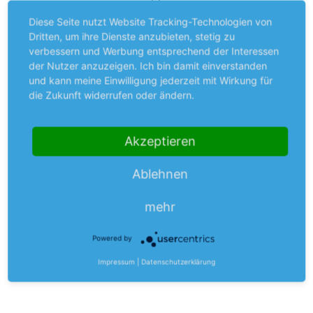
Übungsleiter, die die Abnahmen durchgeführt haben.
Diese Seite nutzt Website Tracking-Technologien von
Dritten, um ihre Dienste anzubieten, stetig zu
Alle Teilnehmer dieser Ehrung waren zum Ende dieser
verbessern und Werbung entsprechend der Interessen
Feier einer Meinung: Das soll nicht das letzte Mal
der Nutzer anzuzeigen. Ich bin damit einverstanden
gewesen sein, dass die Verleihung der Sportabzeichen
und kann meine Einwilligung jederzeit mit Wirkung für
in diesem Rahmen stattgefunden hat.
die Zukunft widerrufen oder ändern.
Akzeptieren
Ablehnen
mehr
Powered by
Impressum
|
Datenschutzerklärung