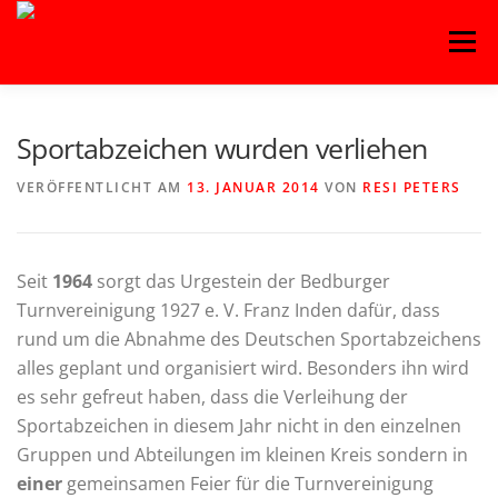
Zum
Menü
Inhalt
springen
HOME
BLOG
BASKETBALL
FITNESS
Sportabzeichen wurden verliehen
VERÖFFENTLICHT AM
13. JANUAR 2014
VON
RESI PETERS
HANDBALL
KAMPFSPORT
KINDERTANZ
Seit
1964
sorgt das Urgestein der Bedburger
LEICHTATHLETIK
OUTDOORSPORT
Turnvereinigung 1927 e. V. Franz Inden dafür, dass
rund um die Abnahme des Deutschen Sportabzeichens
alles geplant und organisiert wird. Besonders ihn wird
TURNEN
VOLLEYBALL
es sehr gefreut haben, dass die Verleihung der
Sportabzeichen in diesem Jahr nicht in den einzelnen
Gruppen und Abteilungen im kleinen Kreis sondern in
einer
gemeinsamen Feier für die Turnvereinigung