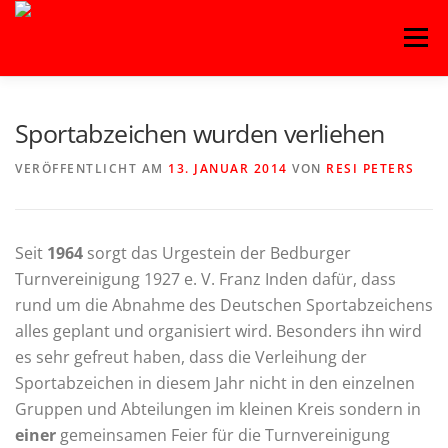
Zum
Menü
Inhalt
springen
HOME
BLOG
BASKETBALL
FITNESS
Sportabzeichen wurden verliehen
VERÖFFENTLICHT AM
13. JANUAR 2014
VON
RESI PETERS
HANDBALL
KAMPFSPORT
KINDERTANZ
Seit
1964
sorgt das Urgestein der Bedburger
LEICHTATHLETIK
OUTDOORSPORT
Turnvereinigung 1927 e. V. Franz Inden dafür, dass
rund um die Abnahme des Deutschen Sportabzeichens
alles geplant und organisiert wird. Besonders ihn wird
TURNEN
VOLLEYBALL
es sehr gefreut haben, dass die Verleihung der
Sportabzeichen in diesem Jahr nicht in den einzelnen
Gruppen und Abteilungen im kleinen Kreis sondern in
einer
gemeinsamen Feier für die Turnvereinigung