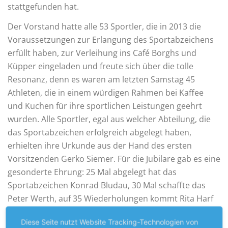
stattgefunden hat.
Der Vorstand hatte alle 53 Sportler, die in 2013 die
Voraussetzungen zur Erlangung des Sportabzeichens
erfüllt haben, zur Verleihung ins Café Borghs und
Küpper eingeladen und freute sich über die tolle
Resonanz, denn es waren am letzten Samstag 45
Athleten, die in einem würdigen Rahmen bei Kaffee
und Kuchen für ihre sportlichen Leistungen geehrt
wurden. Alle Sportler, egal aus welcher Abteilung, die
das Sportabzeichen erfolgreich abgelegt haben,
erhielten ihre Urkunde aus der Hand des ersten
Vorsitzenden Gerko Siemer. Für die Jubilare gab es eine
gesonderte Ehrung: 25 Mal abgelegt hat das
Sportabzeichen Konrad Bludau, 30 Mal schaffte das
Peter Werth, auf 35 Wiederholungen kommt Rita Harf
und Peter Starsch gelang dieses Kunststück bereits
Diese Seite nutzt Website Tracking-Technologien von
zum 50. Mal. Einen extra Applaus erhielten die