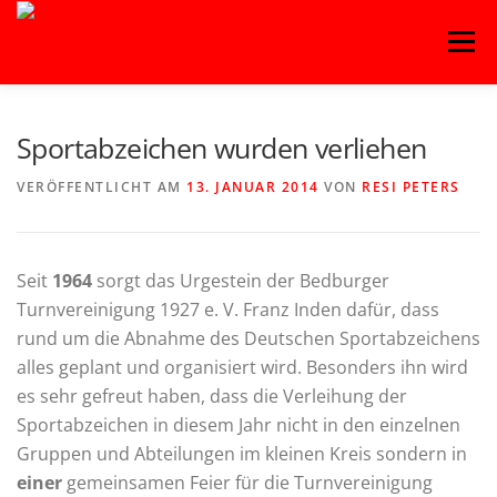
Zum
Menü
Inhalt
springen
HOME
BLOG
BASKETBALL
FITNESS
Sportabzeichen wurden verliehen
VERÖFFENTLICHT AM
13. JANUAR 2014
VON
RESI PETERS
HANDBALL
KAMPFSPORT
KINDERTANZ
Seit
1964
sorgt das Urgestein der Bedburger
LEICHTATHLETIK
OUTDOORSPORT
Turnvereinigung 1927 e. V. Franz Inden dafür, dass
rund um die Abnahme des Deutschen Sportabzeichens
alles geplant und organisiert wird. Besonders ihn wird
TURNEN
VOLLEYBALL
es sehr gefreut haben, dass die Verleihung der
Sportabzeichen in diesem Jahr nicht in den einzelnen
Gruppen und Abteilungen im kleinen Kreis sondern in
einer
gemeinsamen Feier für die Turnvereinigung