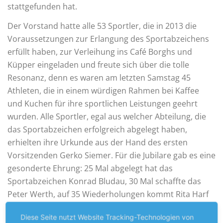
stattgefunden hat.
Der Vorstand hatte alle 53 Sportler, die in 2013 die
Voraussetzungen zur Erlangung des Sportabzeichens
erfüllt haben, zur Verleihung ins Café Borghs und
Küpper eingeladen und freute sich über die tolle
Resonanz, denn es waren am letzten Samstag 45
Athleten, die in einem würdigen Rahmen bei Kaffee
und Kuchen für ihre sportlichen Leistungen geehrt
wurden. Alle Sportler, egal aus welcher Abteilung, die
das Sportabzeichen erfolgreich abgelegt haben,
erhielten ihre Urkunde aus der Hand des ersten
Vorsitzenden Gerko Siemer. Für die Jubilare gab es eine
gesonderte Ehrung: 25 Mal abgelegt hat das
Sportabzeichen Konrad Bludau, 30 Mal schaffte das
Peter Werth, auf 35 Wiederholungen kommt Rita Harf
und Peter Starsch gelang dieses Kunststück bereits
Diese Seite nutzt Website Tracking-Technologien von
zum 50. Mal. Einen extra Applaus erhielten die