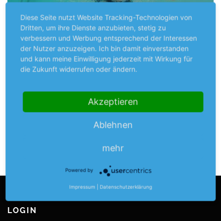
Diese Seite nutzt Website Tracking-Technologien von
Dritten, um ihre Dienste anzubieten, stetig zu
verbessern und Werbung entsprechend der Interessen
der Nutzer anzuzeigen. Ich bin damit einverstanden
und kann meine Einwilligung jederzeit mit Wirkung für
die Zukunft widerrufen oder ändern.
Das Schwimmtraining der Turnvereinigung Bedburg
findet im Hallenbad
Monte Mare
statt.
Akzeptieren
Ablehnen
VERÖFFENTLICHT IN
SCHWIMMEN
mehr
Powered by
Impressum
|
Datenschutzerklärung
LOGIN