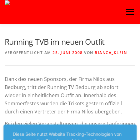
Zum
Menü
Inhalt
springen
HOME
BLOG
BASKETBALL
FITNESS
Running TVB im neuen Outfit
VERÖFFENTLICHT AM
25. JUNI 2008
VON
BIANCA_KLEIN
HANDBALL
KAMPFSPORT
KINDERTANZ
Dank des neuen Sponsors, der Firma Nilos aus
LEICHTATHLETIK
OUTDOORSPORT
Bedburg, tritt der Running TV Bedburg ab sofort
wieder in einheitlichem Outfit an. Innerhalb des
Sommerfestes wurden die Trikots gestern offiziell
TURNEN
VOLLEYBALL
durch einen Vertreter der Firma Nilos übergeben.
Bei den vielen Veranstaltungen, die unsere Läuferinnen
und Läufer im Laufe eines Jahres besuchen, sind sie ab
Diese Seite nutzt Website Tracking-Technologien von