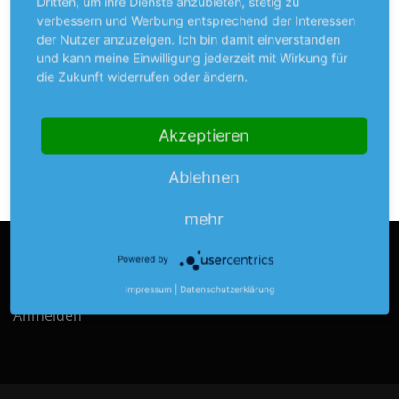
jetzt in den markanten blauen Trikots zu erkennen.
Dritten, um ihre Dienste anzubieten, stetig zu
verbessern und Werbung entsprechend der Interessen
Alle Mitglieder des Running TV Bedburg bedanken sich
der Nutzer anzuzeigen. Ich bin damit einverstanden
bei der Firma Nilos für dieses Engagement.
und kann meine Einwilligung jederzeit mit Wirkung für
die Zukunft widerrufen oder ändern.
Akzeptieren
VERÖFFENTLICHT IN
OUTDOORSPORT
,
RUNNINGTVB
Ablehnen
mehr
Powered by
LOGIN
Impressum
|
Datenschutzerklärung
Anmelden