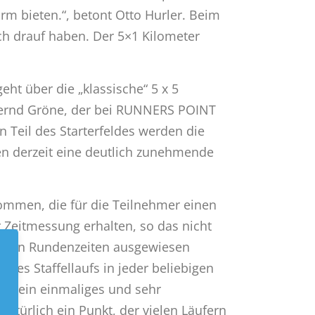
rm bieten.“, betont Otto Hurler. Beim
ch drauf haben. Der 5×1 Kilometer
ht über die „klassische“ 5 x 5
. Bernd Gröne, der bei RUNNERS POINT
en Teil des Starterfeldes werden die
n derzeit eine deutlich zunehmende
ommen, die für die Teilnehmer einen
 Zeitmessung erhalten, so das nicht
nzelnen Rundenzeiten ausgewiesen
des Staffellaufs in jeder beliebigen
rn ein einmaliges und sehr
natürlich ein Punkt, der vielen Läufern