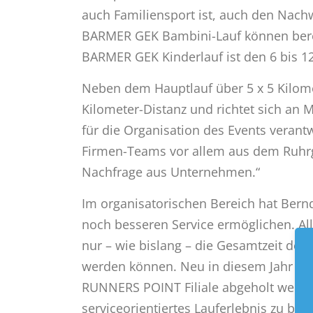
auch Familiensport ist, auch den Nachw
BARMER GEK Bambini-Lauf können bereit
BARMER GEK Kinderlauf ist den 6 bis 12
Neben dem Hauptlauf über 5 x 5 Kilomet
Kilometer-Distanz und richtet sich an 
für die Organisation des Events verantw
Firmen-Teams vor allem aus dem Ruhrg
Nachfrage aus Unternehmen.“
Im organisatorischen Bereich hat Ber
noch besseren Service ermöglichen. All
nur – wie bislang – die Gesamtzeit der
werden können. Neu in diesem Jahr auch
RUNNERS POINT Filiale abgeholt werden
serviceorientiertes Lauferlebnis zu bie