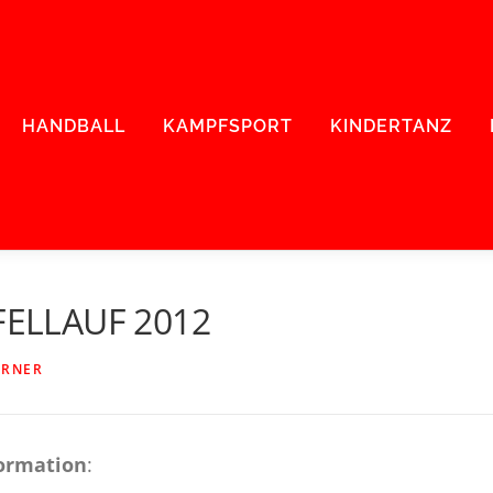
HANDBALL
KAMPFSPORT
KINDERTANZ
ELLAUF 2012
RNER
ormation
: