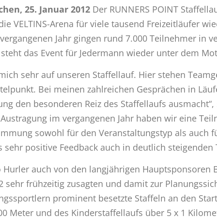
chen, 25. Januar 2012
Der RUNNERS POINT Staffellauf
die VELTINS-Arena für viele tausend Freizeitläufer wi
 vergangenen Jahr gingen rund 7.000 Teilnehmer in v
steht das Event für Jedermann wieder unter dem Motto
 mich sehr auf unseren Staffellauf. Hier stehen Team
ttelpunkt. Bei meinen zahlreichen Gesprächen in Läu
ng den besonderen Reiz des Staffellaufs ausmacht“
er Austragung im vergangenen Jahr haben wir eine T
timmung sowohl für den Veranstaltungstyp als auch fü
as sehr positive Feedback auch in deutlich steigenden
to Hurler auch von den langjährigen Hauptsponsoren
 sehr frühzeitig zusagten und damit zur Planungssic
ungssportlern prominent besetzte Staffeln an den Star
0 Meter und des Kinderstaffellaufs über 5 x 1 Kilomet