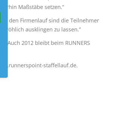
iterhin Maßstäbe setzen.“
s an den Firmenlauf sind die Teilnehmer
k fröhlich ausklingen zu lassen.“
sene. Auch 2012 bleibt beim RUNNERS
w.runnerspoint-staffellauf.de.