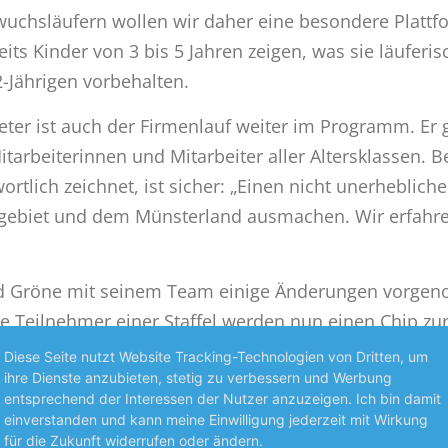
uchsläufern wollen wir daher eine besondere Plattfo
s Kinder von 3 bis 5 Jahren zeigen, was sie läuferis
-Jährigen vorbehalten.
er ist auch der Firmenlauf weiter im Programm. Er ge
Mitarbeiterinnen und Mitarbeiter aller Altersklassen
ortlich zeichnet, ist sicher: „Einen nicht unerheblich
ebiet und dem Münsterland ausmachen. Wir erfahre
nd Gröne mit seinem Team einige Änderungen vorgen
e Teilnehmer einer Staffel werden nun einen Chip zur
 jeweiligen Staffel erfasst wird, sondern auch die ei
Diese Seite nutzt Website Tracking-Technologien von Dritten, um
: Die Startunterlagen können auf Wunsch im Vorfeld 
ihre Dienste anzubieten, stetig zu verbessern und Werbung
entsprechend der Interessen der Nutzer anzuzeigen. Ich bin damit
. Bernd Gröne dazu: „Uns ist wichtig, den Teilnehme
einverstanden und kann meine Einwilligung jederzeit mit Wirkung
ten. Die besondere Atmosphäre der VELTINS-Arena ist 
für die Zukunft widerrufen oder ändern.