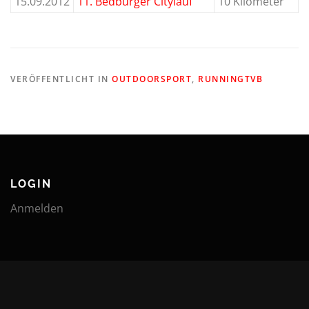
15.09.2012
11. Bedburger Citylauf
10 Kilometer
VERÖFFENTLICHT IN
OUTDOORSPORT
,
RUNNINGTVB
LOGIN
Anmelden