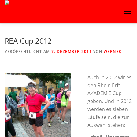
Zum
Menü
Inhalt
springen
HOME
BLOG
BASKETBALL
FITNESS
REA Cup 2012
VERÖFFENTLICHT AM
7. DEZEMBER 2011
VON
WERNER
HANDBALL
KAMPFSPORT
KINDERTANZ
Auch in 2012 wir es
LEICHTATHLETIK
OUTDOORSPORT
den Rhein Erft
AKADEMIE Cup
geben. Und in 2012
TURNEN
VOLLEYBALL
werden es sieben
Läufe sein, die zur
Auswahl stehen: