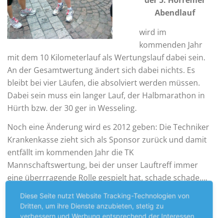
der 5. Horremer
Abendlauf
wird im
kommenden Jahr
mit dem 10 Kilometerlauf als Wertungslauf dabei sein.
An der Gesamtwertung ändert sich dabei nichts. Es
bleibt bei vier Läufen, die absolviert werden müssen.
Dabei sein muss ein langer Lauf, der Halbmarathon in
Hürth bzw. der 30 ger in Wesseling.
Noch eine Änderung wird es 2012 geben: Die Techniker
Krankenkasse zieht sich als Sponsor zurück und damit
entfällt im kommenden Jahr die TK
Mannschaftswertung, bei der unser Lauftreff immer
eine überrragende Rolle gespielt hat, schade schade….
Auch die Schüler müssen jetzt vier aus sieben Läufen
Diese Seite nutzt Website Tracking-Technologien von
Dritten, um ihre Dienste anzubieten, stetig zu
bestreiten.
verbessern und Werbung entsprechend der Interessen