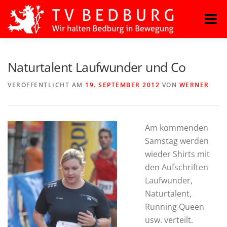
Zum
Menü
Inhalt
springen
HOME
BLOG
BASKETBALL
FITNESS
Naturtalent Laufwunder und Co
VERÖFFENTLICHT AM
19. SEPTEMBER 2012
VON
WERNER
HANDBALL
KAMPFSPORT
KINDERTANZ
Am kommenden
LEICHTATHLETIK
OUTDOORSPORT
Samstag werden
wieder Shirts mit
den Aufschriften
TURNEN
VOLLEYBALL
Laufwunder,
Naturtalent,
Running Queen
usw. verteilt.