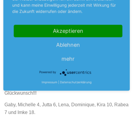
Die noch verbleibenden Sekunden nutzten wir dann
und kann meine Einwilligung jederzeit mit Wirkung für
die Zukunft widerrufen oder ändern.
jedoch nicht nur zum Einwurf und Ball über die Mittellinie
ins Vorfeld zu bringen. Denn außerdem nutze Imke die
Chance uns den Sieg zu sichern und damit auch dem
Akzeptieren
Spiel endgültig ihren Stempel aufzusetzen.
Ablehnen
Nachdem sie bereits über 39 Spielminuten immer wieder
ihr Team im Spiel hielt (mit 18 Punkten mit Abstand
mehr
Topscorerin) und antrieb nicht aufzugeben, nutzte sie die
Gelegenheit und verwandelte per Buzzer Beater einen 3er
Powered by
von kurz hinter der Mittellinie zum 42:45 Endstand.
Impressum
|
Datenschutzerklärung
Krönender Abschluß einer wahnsinns Leistung!
Glückwunsch!!!
Gaby, Michelle 4, Jutta 6, Lena, Dominique, Kira 10, Rabea
7 und Imke 18.