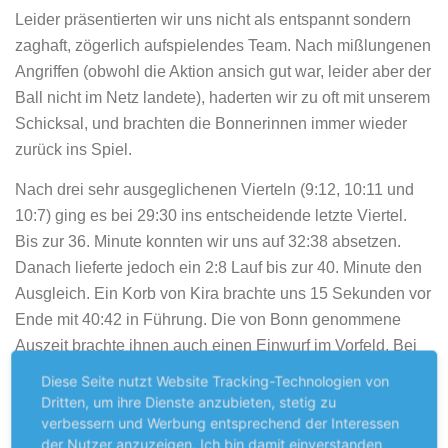
Leider präsentierten wir uns nicht als entspannt sondern
zaghaft, zögerlich aufspielendes Team. Nach mißlungenen
Angriffen (obwohl die Aktion ansich gut war, leider aber der
Ball nicht im Netz landete), haderten wir zu oft mit unserem
Schicksal, und brachten die Bonnerinnen immer wieder
zurück ins Spiel.
Nach drei sehr ausgeglichenen Vierteln (9:12, 10:11 und
10:7) ging es bei 29:30 ins entscheidende letzte Viertel.
Bis zur 36. Minute konnten wir uns auf 32:38 absetzen.
Danach lieferte jedoch ein 2:8 Lauf bis zur 40. Minute den
Ausgleich. Ein Korb von Kira brachte uns 15 Sekunden vor
Ende mit 40:42 in Führung. Die von Bonn genommene
Auszeit brachte ihnen auch einen Einwurf im Vorfeld. Bei
noch 8 Sekunden auf der Uhr konnte eine Bonner
Diese Seite nutzt Website Tracking-Technologien von
Spielerin völlig frei unterm Korb zum 42:42 abschließen.
Dritten, um ihre Dienste anzubieten, stetig zu
verbessern und Werbung entsprechend der Interessen
Eine Verlängerung lag in der Luft.
der Nutzer anzuzeigen. Ich bin damit einverstanden