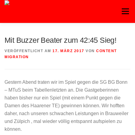
Zum
Inhalt
Menü
springen
HOME
BLOG
BASKETBALL
FITNESS
Mit Buzzer Beater zum 42:45 Sieg!
VERÖFFENTLICHT AM
17. MÄRZ 2017
VON
CONTENT
HANDBALL
KAMPFSPORT
KINDERTANZ
MIGRATION
LEICHTATHLETIK
OUTDOORSPORT
Gestern Abend traten wir im Spiel gegen die SG BG Bonn
– MTuS beim Tabellenletzten an. Die Gastgeberinnen
haben bisher nur ein Spiel (mit einem Punkt gegen die
TURNEN
VOLLEYBALL
Damen des Haarener TE) gewinnen können. Wir hofften
daher, nach unseren schwachen Leistungen in Brauweiler
und Zülpich , mal wieder völlig entspannt aufspielen zu
können.