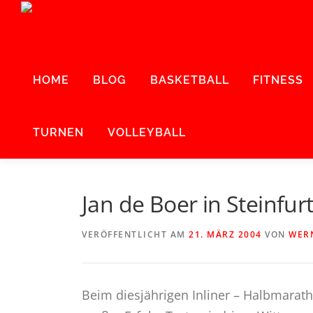
Zum
Inhalt
springen
HOME
BLOG
BASKETBALL
FITNESS
TURNEN
VOLLEYBALL
Jan de Boer in Steinfu
VERÖFFENTLICHT AM
21. MÄRZ 2004
VON
WER
Beim diesjährigen Inliner – Halbmarath