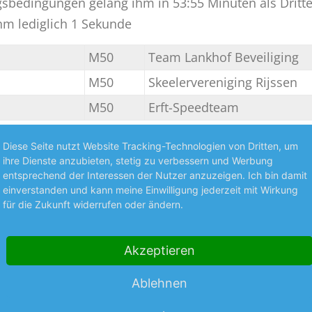
ngsbedingungen gelang ihm in 53:55 Minuten als Dritte
ihm lediglich 1 Sekunde
M50
Team Lankhof Beveiliging
M50
Skeelervereniging Rijssen
M50
Erft-Speedteam
Diese Seite nutzt Website Tracking-Technologien von Dritten, um
ihre Dienste anzubieten, stetig zu verbessern und Werbung
entsprechend der Interessen der Nutzer anzuzeigen. Ich bin damit
GTVB
einverstanden und kann meine Einwilligung jederzeit mit Wirkung
für die Zukunft widerrufen oder ändern.
Akzeptieren
Ablehnen