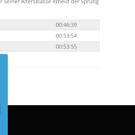
r seiner Altersklasse erneut der Sprung
00:46:39
00:53:54
00:53:55