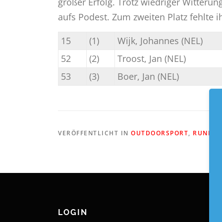
großer Erfolg. Trotz wiedriger Witteru
aufs Podest. Zum zweiten Platz fehlte 
15
(1)
Wijk, Johannes (NEL)
52
(2)
Troost, Jan (NEL)
53
(3)
Boer, Jan (NEL)
VERÖFFENTLICHT IN
OUTDOORSPORT
,
RUNNIN
LOGIN