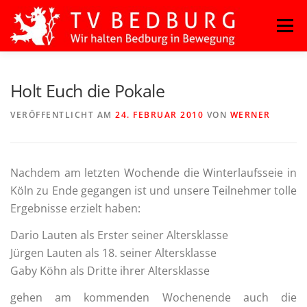
Zum
Menü
Inhalt
springen
HOME
BLOG
BASKETBALL
FITNESS
Holt Euch die Pokale
VERÖFFENTLICHT AM
24. FEBRUAR 2010
VON
WERNER
HANDBALL
KAMPFSPORT
KINDERTANZ
Nachdem am letzten Wochende die Winterlaufsseie in
LEICHTATHLETIK
OUTDOORSPORT
Köln zu Ende gegangen ist und unsere Teilnehmer tolle
Ergebnisse erzielt haben:
TURNEN
VOLLEYBALL
Dario Lauten als Erster seiner Altersklasse
Jürgen Lauten als 18. seiner Altersklasse
Gaby Köhn als Dritte ihrer Altersklasse
gehen am kommenden Wochenende auch die