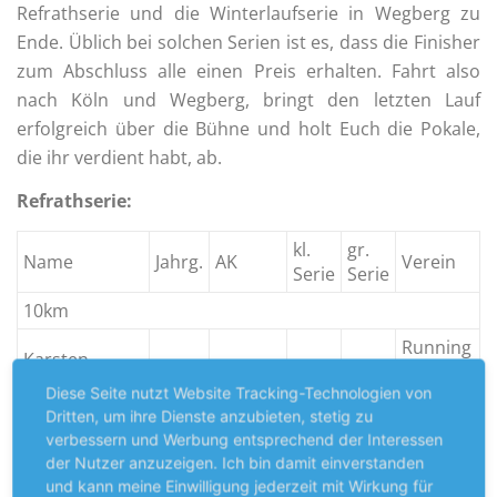
Refrathserie und die Winterlaufserie in Wegberg zu
Ende. Üblich bei solchen Serien ist es, dass die Finisher
zum Abschluss alle einen Preis erhalten. Fahrt also
nach Köln und Wegberg, bringt den letzten Lauf
erfolgreich über die Bühne und holt Euch die Pokale,
die ihr verdient habt, ab.
Refrathserie:
kl.
gr.
Name
Jahrg.
AK
Verein
Serie
Serie
10km
Running
Karsten
1983
Männer
ja
nein
TV
Reisch
Diese Seite nutzt Website Tracking-Technologien von
Bedburg
Dritten, um ihre Dienste anzubieten, stetig zu
Lisa-Marie
verbessern und Werbung entsprechend der Interessen
1984
Frauen
ja
nein
Kalkbrenner
der Nutzer anzuzeigen. Ich bin damit einverstanden
und kann meine Einwilligung jederzeit mit Wirkung für
Running