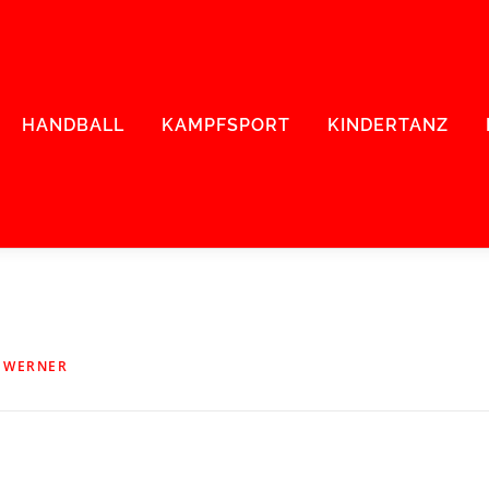
HANDBALL
KAMPFSPORT
KINDERTANZ
N
WERNER