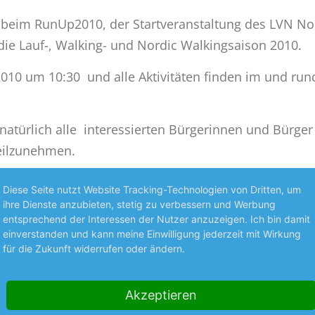
eim RunUp2010, der Startveranstaltung des LVN Nor
die Lauf-, Walking- und Nordic Walkingsaison 2010.
 2010 um 10:30 und alle Aktivitäten finden im und r
natürlich alle interessierten Bürgerinnen und Bürger l
teilzunehmen.
Event gibt es demnächst auf diesen Internetseiten.
Diese Seite nutzt Website Tracking-Technologien von Dritten, um
ihre Dienste anzubieten, stetig zu verbessern und Werbung
entsprechend der Interessen der Nutzer anzuzeigen. Ich bin damit
einverstanden und kann meine Einwilligung jederzeit mit Wirkung
für die Zukunft widerrufen oder ändern.
TV BEDBURG
,
RUNNING TVB
,
RUNUP2010
,
TV BEDBURG
Akzeptieren