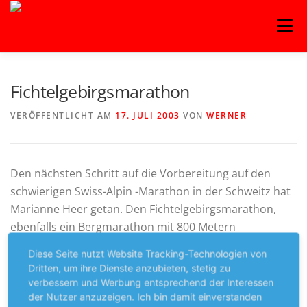
Zum
Menü
Inhalt
springen
HOME
BLOG
BASKETBALL
FITNESS
Fichtelgebirgsmarathon
VERÖFFENTLICHT AM
17. JULI 2003
VON
WERNER
HANDBALL
KAMPFSPORT
KINDERTANZ
Den nächsten Schritt auf die Vorbereitung auf den
LEICHTATHLETIK
OUTDOORSPORT
schwierigen Swiss-Alpin -Marathon in der Schweitz hat
Marianne Heer getan. Den Fichtelgebirgsmarathon,
ebenfalls ein Bergmarathon mit 800 Metern
TURNEN
VOLLEYBALL
Höhenunterschied lief sie in 4:38:28 Stunden.
Diese Seite nutzt Website Tracking-Technologien von
Dritten, um ihre Dienste anzubieten, stetig zu
Marianne bei der Siegerehrung
verbessern und Werbung entsprechend der Interessen
der Nutzer anzuzeigen. Ich bin damit einverstanden