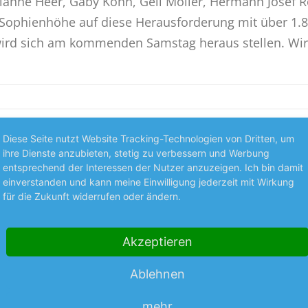
anne Heer, Gaby Köhn, Geli Möller, Hermann Josef R
r Sophienhöhe auf diese Herausforderung mit über 1.8
 wird sich am kommenden Samstag heraus stellen. Wir
Diese Seite nutzt Website Tracking-Technologien von Dritten, um
ihre Dienste anzubieten, stetig zu verbessern und Werbung
entsprechend der Interessen der Nutzer anzuzeigen. Ich bin damit
GTVB
einverstanden und kann meine Einwilligung jederzeit mit Wirkung
für die Zukunft widerrufen oder ändern.
Akzeptieren
Ablehnen
mehr