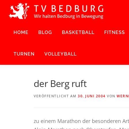
Zum
Inhalt
springen
HOME
BLOG
BASKETBALL
FITNESS
TURNEN
VOLLEYBALL
der Berg ruft
VERÖFFENTLICHT AM
30. JUNI 2004
VON
WERN
zu einem Marathon der besonderen Art