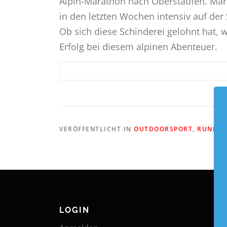
Alpin-Marathon nach Oberstaufen. Mari
in den letzten Wochen intensiv auf de
Ob sich diese Schinderei gelohnt hat,
Erfolg bei diesem alpinen Abenteuer.
VERÖFFENTLICHT IN
OUTDOORSPORT
,
RUNNIN
LOGIN