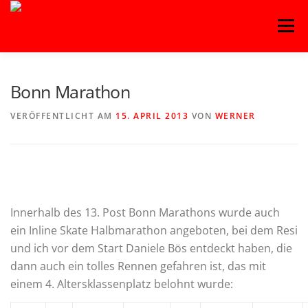
Zum
Menü
Inhalt
springen
HOME
BLOG
BASKETBALL
FITNESS
Bonn Marathon
VERÖFFENTLICHT AM
15. APRIL 2013
VON
WERNER
HANDBALL
KAMPFSPORT
KINDERTANZ
LEICHTATHLETIK
OUTDOORSPORT
Innerhalb des 13. Post Bonn Marathons wurde auch
ein Inline Skate Halbmarathon angeboten, bei dem Resi
TURNEN
VOLLEYBALL
und ich vor dem Start Daniele Bös entdeckt haben, die
dann auch ein tolles Rennen gefahren ist, das mit
einem 4. Altersklassenplatz belohnt wurde: