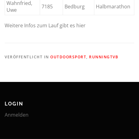
Wahnfried,
7185
Bedburg
Halbmarathon
Uwe
Weitere Infos zum Lauf gibt es hier
VERÖFFENTLICHT IN
OUTDOORSPORT
,
RUNNINGTVB
LOGIN
Anmelden