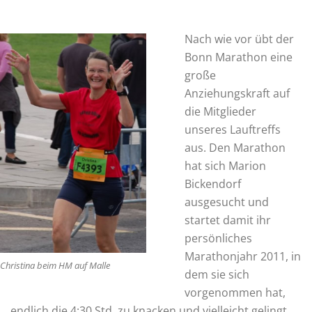
Nach wie vor übt der
Bonn Marathon eine
große
Anziehungskraft auf
die Mitglieder
unseres Lauftreffs
aus. Den Marathon
hat sich Marion
Bickendorf
ausgesucht und
startet damit ihr
persönliches
Marathonjahr 2011, in
Christina beim HM auf Malle
dem sie sich
vorgenommen hat,
endlich die 4:30 Std. zu knacken und vielleicht gelingt