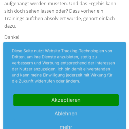
aufgehängt werden mussten. Und das Ergebis kann
sich doch sehen lassen oder? Dass vorher ein
Trainingsläufchen absolviert wurde, gehört einfach
dazu.
Danke!
Diese Seite nutzt Website Tracking-Technologien von
Dritten, um ihre Dienste anzubieten, stetig zu
verbessern und Werbung entsprechend der Interessen
der Nutzer anzuzeigen. Ich bin damit einverstanden
und kann meine Einwilligung jederzeit mit Wirkung für
die Zukunft widerrufen oder ändern.
Akzeptieren
Ablehnen
mehr