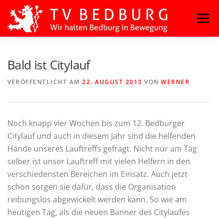
Zum
Menü
Inhalt
springen
HOME
BLOG
BASKETBALL
FITNESS
Bald ist Citylauf
VERÖFFENTLICHT AM
22. AUGUST 2013
VON
WERNER
HANDBALL
KAMPFSPORT
KINDERTANZ
Noch knapp vier Wochen bis zum 12. Bedburger
LEICHTATHLETIK
OUTDOORSPORT
Citylauf und auch in diesem Jahr sind die helfenden
Hände unseres Lauftreffs gefragt. Nicht nur am Tag
selber ist unser Lauftreff mit vielen Helfern in den
TURNEN
VOLLEYBALL
verschiedensten Bereichen im Einsatz. Auch jetzt
schon sorgen sie dafür, dass die Organisation
reibungslos abgewickelt werden kann. So wie am
heutigen Tag, als die neuen Banner des Citylaufes