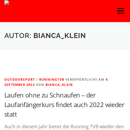
Zum
Menü
Inhalt
springen
HOME
BLOG
BASKETBALL
FITNESS
AUTOR:
BIANCA_KLEIN
HANDBALL
KAMPFSPORT
KINDERTANZ
LEICHTATHLETIK
OUTDOORSPORT
OUTDOORSPORT
/
RUNNINGTVB
VERÖFFENTLICHT AM
4.
SEPTEMBER 2022
VON
BIANCA_KLEIN
Laufen ohne zu Schnaufen – der
TURNEN
VOLLEYBALL
Laufanfängerkurs findet auch 2022 wieder
statt
Auch in diesem Jahr bietet die Running TVB wieder den