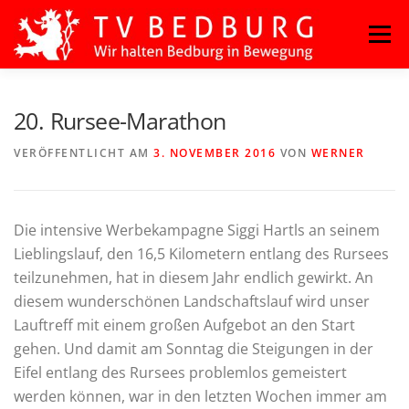
Zum
Menü
Inhalt
springen
HOME
BLOG
BASKETBALL
FITNESS
20. Rursee-Marathon
VERÖFFENTLICHT AM
3. NOVEMBER 2016
VON
WERNER
HANDBALL
KAMPFSPORT
KINDERTANZ
Die intensive Werbekampagne Siggi Hartls an seinem
LEICHTATHLETIK
OUTDOORSPORT
Lieblingslauf, den 16,5 Kilometern entlang des Rursees
teilzunehmen, hat in diesem Jahr endlich gewirkt. An
diesem wunderschönen Landschaftslauf wird unser
TURNEN
VOLLEYBALL
Lauftreff mit einem großen Aufgebot an den Start
gehen. Und damit am Sonntag die Steigungen in der
Eifel entlang des Rursees problemlos gemeistert
werden können, war in den letzten Wochen immer am