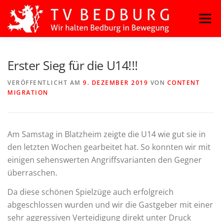
Zum
Menü
Inhalt
springen
HOME
BLOG
BASKETBALL
FITNESS
Erster Sieg für die U14!!!
VERÖFFENTLICHT AM
9. DEZEMBER 2019
VON
CONTENT
MIGRATION
HANDBALL
KAMPFSPORT
KINDERTANZ
LEICHTATHLETIK
OUTDOORSPORT
Am Samstag in Blatzheim zeigte die U14 wie gut sie in
den letzten Wochen gearbeitet hat. So konnten wir mit
einigen sehenswerten Angriffsvarianten den Gegner
TURNEN
VOLLEYBALL
überraschen.
Da diese schönen Spielzüge auch erfolgreich
abgeschlossen wurden und wir die Gastgeber mit einer
sehr aggressiven Verteidigung direkt unter Druck