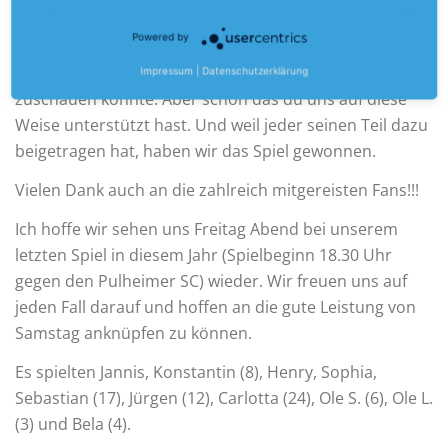
unseren ersten Sieg feiern konnten. Am meisten
Powered by
gelitten beim Spiel hat aber wohl Alex, der aufgrund
seines Nasenbeinbruchs leider nur von der Bank aus
Impressum
|
Datenschutzerklärung
zuschauen konnte. Aber schön das du uns auf diese
Weise unterstützt hast. Und weil jeder seinen Teil dazu
beigetragen hat, haben wir das Spiel gewonnen.
Vielen Dank auch an die zahlreich mitgereisten Fans!!!
Ich hoffe wir sehen uns Freitag Abend bei unserem
letzten Spiel in diesem Jahr (Spielbeginn 18.30 Uhr
gegen den Pulheimer SC) wieder. Wir freuen uns auf
jeden Fall darauf und hoffen an die gute Leistung von
Samstag anknüpfen zu können.
Es spielten Jannis, Konstantin (8), Henry, Sophia,
Sebastian (17), Jürgen (12), Carlotta (24), Ole S. (6), Ole L.
(3) und Bela (4).